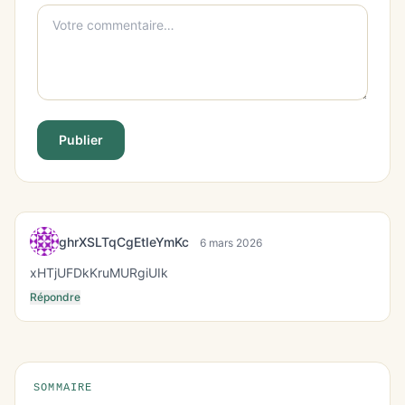
Publier
ghrXSLTqCgEtIeYmKc
6 mars 2026
xHTjUFDkKruMURgiUIk
Répondre
SOMMAIRE