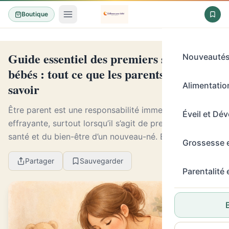
Boutique
Guide essentiel des premiers soins pour
Nouveauté
bébés : tout ce que les parents doivent
savoir
Alimentation
Être parent est une responsabilité immense et parfois
Éveil et Dé
effrayante, surtout lorsqu’il s’agit de prendre soin de la
santé et du bien-être d’un nouveau-né. En tant que
Grossesse 
parent, vous devez être préparé à fa...
Partager
Sauvegarder
Parentalité