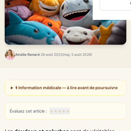
Amélie Renard
·
29 août 2023
(maj. 5 août 2026)
⚕️ Information médicale — à lire avant de poursuivre
★
★
★
★
★
Évaluez cet article :