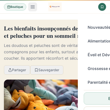
Boutique
Les bienfaits insoupçonnés des doudous
Nouveauté
et peluches pour un sommeil réparateur
Alimentation
Les doudous et peluches sont de véritables
compagnons pour les enfants, surtout au moment du
Éveil et Dé
coucher. Ils apportent réconfort et sécurité,
permettant ainsi de favoriser un sommeil calme et
Grossesse 
Partager
Sauvegarder
paisible. D...
Parentalité