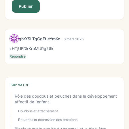
Publier
ghrXSLTqCgEtIeYmKc
6 mars 2026
xHTjUFDkKruMURgiUIk
Répondre
SOMMAIRE
Rôle des doudous et peluches dans le développement
affectif de l’enfant
Doudous et attachement
Peluches et expression des émotions
Bienfaits sur la qualité du sommeil et le bien-être