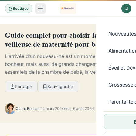
Boutique
Guide complet pour choisir la meilleure
Nouveauté
veilleuse de maternité pour bébé
Alimentation
L'arrivée d'un nouveau-né est un moment de pur
bonheur, mais aussi de grands changements. Parmi les
Éveil et Dé
essentiels de la chambre de bébé, la veilleuse de
maternité occupe une place de choix, synonyme de
Grossesse 
Partager
Sauvegarder
c...
Parentalité
Claire Besson
·
24 mars 2024
(maj. 6 août 2026)