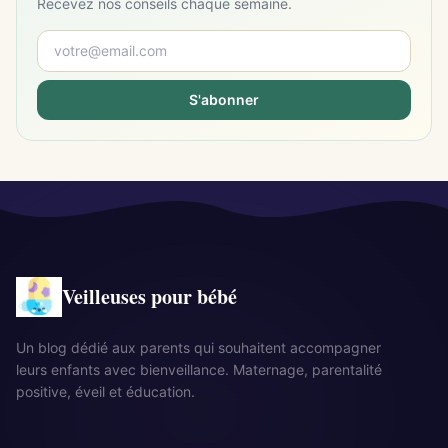
Recevez nos conseils chaque semaine.
S'abonner
Veilleuses pour bébé
Un blog dédié aux parents qui souhaitent accompagner
leurs enfants avec bienveillance. Maternage, parentalité
positive, éveil et éducation.