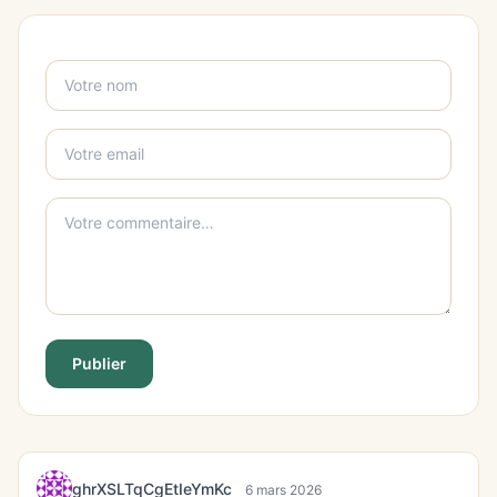
Publier
ghrXSLTqCgEtIeYmKc
6 mars 2026