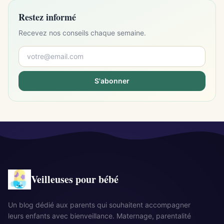
Restez informé
Recevez nos conseils chaque semaine.
S'abonner
Veilleuses pour bébé
Un blog dédié aux parents qui souhaitent accompagner
leurs enfants avec bienveillance. Maternage, parentalité