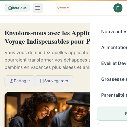
Boutique
Envolons-nous avec les Applications de
Nouveauté
Voyage Indispensables pour Parents
Alimentation
Vous vous demandez quelles applications de voyage
pourraient transformer vos échappées avec vos
Éveil et Dé
bambins en vacances plus aisées et amusantes? Vous
êtes au bon endroit. Laissez-moi vous guider dans le
Grossesse 
Partager
Sauvegarder
...
Parentalité