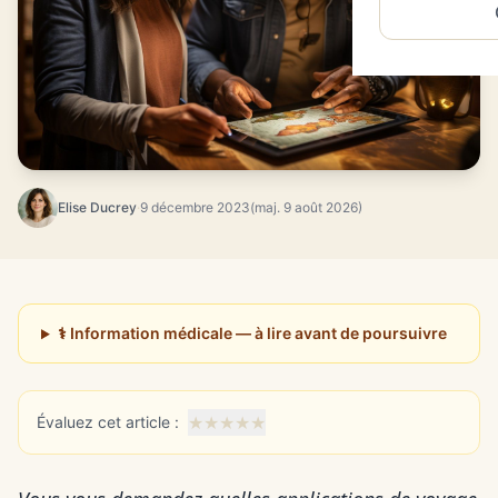
Elise Ducrey
·
9 décembre 2023
(maj. 9 août 2026)
⚕️ Information médicale — à lire avant de poursuivre
★
★
★
★
★
Évaluez cet article :