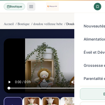
Boutique
Accueil
/
Boutique
/
doudou veilleuse bebe
/
Doudou et Compagnie - Coule
Nouveauté
Alimentation
4,8/5
(58)
Éveil et Dé
Grossesse 
Parentalité