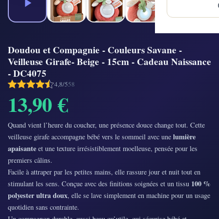
Doudou et Compagnie - Couleurs Savane -
Veilleuse Girafe- Beige - 15cm - Cadeau Naissance
- DC4075
4,8/5
58
13,90 €
Quand vient l’heure du coucher, une présence douce change tout. Cette
lumière
veilleuse girafe accompagne bébé vers le sommeil avec une
apaisante
et une texture irrésistiblement moelleuse, pensée pour les
premiers câlins.
Facile à attraper par les petites mains, elle rassure jour et nuit tout en
100 %
stimulant les sens. Conçue avec des finitions soignées et un tissu
polyester ultra doux
, elle se lave simplement en machine pour un usage
quotidien sans contrainte.
Un compagnon durable, aussi beau qu’utile, qui sécurise bébé et