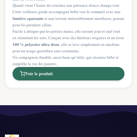
Quand vient l’heure du coucher, une présence douce change tout.
Cette veilleuse girafe accompagne bébé vers le sommeil avec une
lumière apaisante
et une texture irrésistiblement moelleuse, pensée
pour les premiers câlins.
Facile à attraper par les petites mains, elle rassure jour et nuit tout
en stimulant les sens. Conçue avec des finitions soignées et un tissu
100 % polyester ultra doux
, elle se lave simplement en machine
pour un usage quotidien sans contrainte.
Un compagnon durable, aussi beau qu’utile, qui sécurise bébé et
simplifie la vie des parents.
Voir le produit