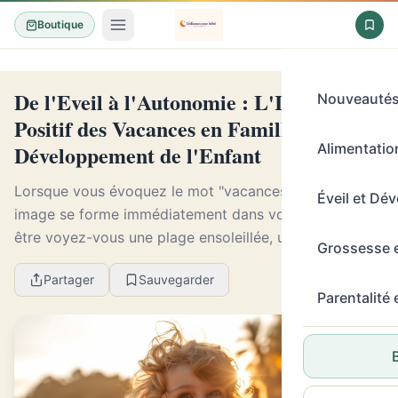
Boutique
De l'Eveil à l'Autonomie : L'Impact
Nouveauté
Positif des Vacances en Famille sur le
Développement de l'Enfant
Alimentation
Lorsque vous évoquez le mot "vacances", quelle
Éveil et Dé
image se forme immédiatement dans votre tête? Peut-
être voyez-vous une plage ensoleillée, un parc
Grossesse 
d'attractions bondé ou encore une maison de
Partager
Sauvegarder
campagne pa...
Parentalité