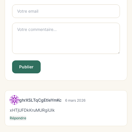
Publier
ghrXSLTqCgEtIeYmKc
6 mars 2026
xHTjUFDkKruMURgiUIk
Répondre