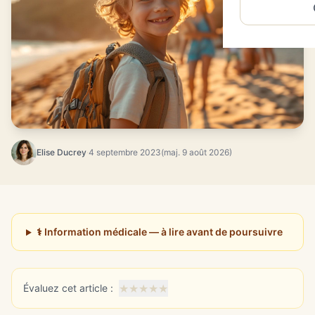
Elise Ducrey
·
4 septembre 2023
(maj. 9 août 2026)
⚕️ Information médicale — à lire avant de poursuivre
★
★
★
★
★
Évaluez cet article :