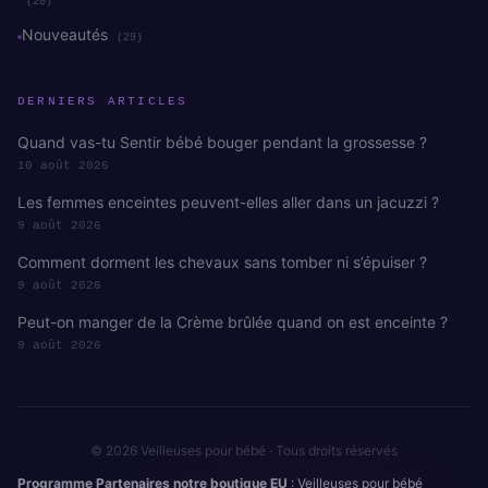
(20)
Nouveautés
(29)
DERNIERS ARTICLES
Quand vas-tu Sentir bébé bouger pendant la grossesse ?
10 août 2026
Les femmes enceintes peuvent-elles aller dans un jacuzzi ?
9 août 2026
Comment dorment les chevaux sans tomber ni s’épuiser ?
9 août 2026
Peut-on manger de la Crème brûlée quand on est enceinte ?
9 août 2026
© 2026 Veilleuses pour bébé · Tous droits réservés
Programme Partenaires notre boutique EU
: Veilleuses pour bébé