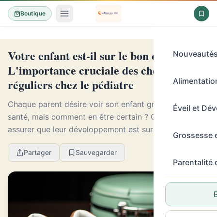
Boutique
Votre enfant est-il sur le bon chemin ?
Nouveauté
L'importance cruciale des check-ups
réguliers chez le pédiatre
Alimentation
Chaque parent désire voir son enfant grandir en pleine
Éveil et Dé
santé, mais comment en être certain ? Comment nous
assurer que leur développement est sur la bonne voie
Grossesse 
? La réponse pourrait bien être aussi sim...
Partager
Sauvegarder
Parentalité