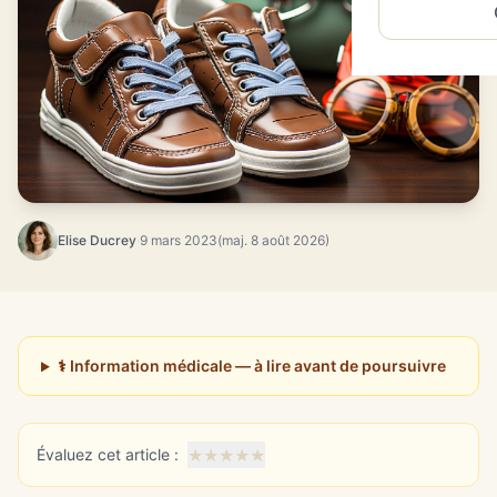
Elise Ducrey
·
9 mars 2023
(maj. 8 août 2026)
⚕️ Information médicale — à lire avant de poursuivre
★
★
★
★
★
Évaluez cet article :