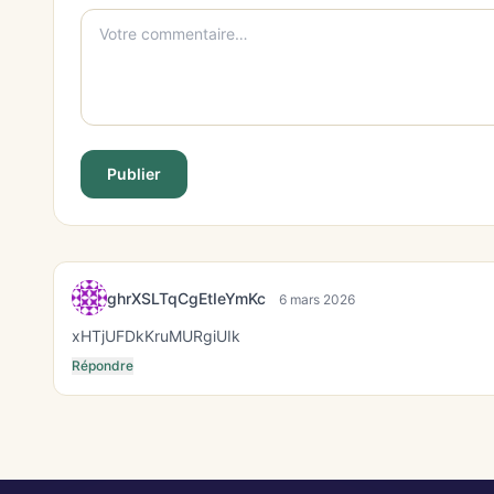
Publier
ghrXSLTqCgEtIeYmKc
6 mars 2026
xHTjUFDkKruMURgiUIk
Répondre