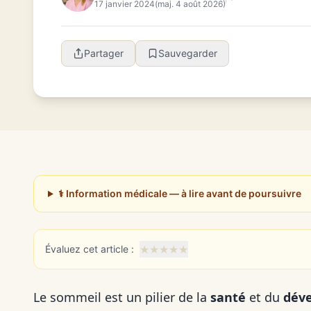
17 janvier 2024
(maj. 4 août 2026)
Partager
Sauvegarder
⚕️ Information médicale — à lire avant de poursuivre
★
★
★
★
★
Évaluez cet article :
Le sommeil est un pilier de la
santé
et du
dév