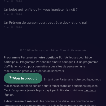
6 août 2026
Un bébé qui ronfle doit-il vous inquiéter la nuit ?
6 août 2026
Un Prénom de garçon court peut être doux et original
5 août 2026
© 2026 Veilleuses pour bébé · Tous droits réservés
Programme Partenaires notre boutique EU
: Veilleuses pour bébé
participe au Programme Partenaires d'notre boutique EU, un programme
d'affiliation conçu pour permettre à des sites de percevoir une
rémunération grâce à la création de liens vers
Voir le produit
. En tant que Partenaire notre boutique, nous
réalisons un bénéfice sur les achats remplissant les conditions requises.
Ceci n'augmente jamais le prix payé par l'utilisateur. Voir nos
mentions
légales
.
⚕️
Avertissement médical
: les contenus de Veilleuses pour bébé sont
informatifs et ne remplacent pas un avis médical professionnel. En cas