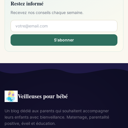
Restez informé
Recevez nos conseils chaque semaine.
S'abonner
Veilleuses pour bébé
Un blog dédié aux parents qui souhaitent accompagner
leurs enfants avec bienveillance. Maternage, parentalité
positive, éveil et éducation.