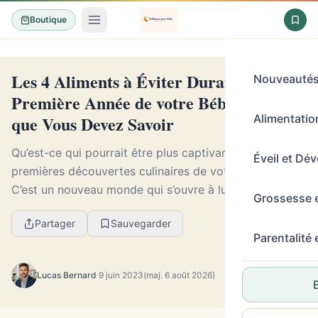
Boutique
Les 4 Aliments à Éviter Durant la
Nouveauté
Première Année de votre Bébé : Tout ce
que Vous Devez Savoir
Alimentation
Qu’est-ce qui pourrait être plus captivant que les
Éveil et Dé
premières découvertes culinaires de votre bébé ?
C’est un nouveau monde qui s’ouvre à lui, notamment
Grossesse 
au moment de la diversification de l’alimentati...
Partager
Sauvegarder
Parentalité
Lucas Bernard
·
9 juin 2023
(maj. 6 août 2026)