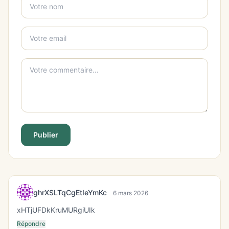
Publier
ghrXSLTqCgEtIeYmKc
6 mars 2026
xHTjUFDkKruMURgiUIk
Répondre