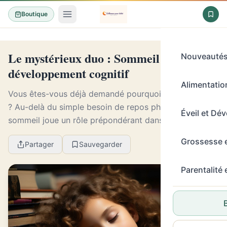
Boutique
Le mystérieux duo : Sommeil et
Nouveauté
développement cognitif
Alimentation
Vous êtes-vous déjà demandé pourquoi nous dormons
? Au-delà du simple besoin de repos physique, le
Éveil et Dé
sommeil joue un rôle prépondérant dans notre
développement cognitif. Dans cet article, nous allons
Grossesse 
Partager
Sauvegarder
dé...
Parentalité