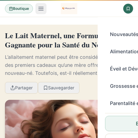
Boutique
Le Lait Maternel, une Formule
Nouveauté
Gagnante pour la Santé du Nouveau-né
Alimentation
L’allaitement maternel peut être considéré comme l’un
des premiers cadeaux qu’une mère offre à son
Éveil et Dé
nouveau-né. Toutefois, est-il réellement aussi
bénéfique qu’on le prétend? Dans cet article, nous all...
Grossesse 
Partager
Sauvegarder
Parentalité