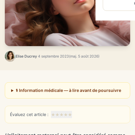
Elise Ducrey
·
4 septembre 2023
(maj. 5 août 2026)
⚕️ Information médicale — à lire avant de poursuivre
★
★
★
★
★
Évaluez cet article :