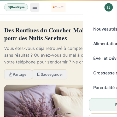
Boutique
Des Routines du Coucher Maîtrisées
Nouveauté
pour des Nuits Sereines
Alimentation
Vous êtes-vous déjà retrouvé à compter les moutons
sans résultat ? Ou avez-vous du mal à décrocher de
Éveil et Dé
votre téléphone pour s’endormir ? Ne cherchez plus, la
solution pourrait être dans votre routi...
Grossesse 
Partager
Sauvegarder
Parentalité