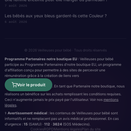
7 août 2026
Les bébés aux yeux bleus gardent-ils cette Couleur ?
6 août 2026
© 2026 Veilleuses pour bébé · Tous droits réservés
Programme Partenaires notre boutique EU
: Veilleuses pour bébé
participe au Programme Partenaires d'notre boutique EU, un programme
d'affiliation conçu pour permettre à des sites de percevoir une
rémunération grâce à la création de liens vers
Voir le produit
. En tant que Partenaire notre boutique, nous
réalisons un bénéfice sur les achats remplissant les conditions requises.
Ceci n'augmente jamais le prix payé par l'utilisateur. Voir nos
mentions
légales
.
⚕️
Avertissement médical
: les contenus de Veilleuses pour bébé sont
informatifs et ne remplacent pas un avis médical professionnel. En cas
d'urgence :
15
(SAMU) ·
112
·
3624
(SOS Médecins).
Cookies
RGPD
Mentions légales
Plan du site