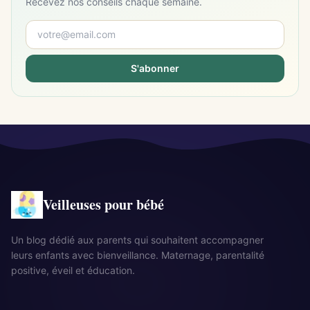
Recevez nos conseils chaque semaine.
S'abonner
Veilleuses pour bébé
Un blog dédié aux parents qui souhaitent accompagner
leurs enfants avec bienveillance. Maternage, parentalité
positive, éveil et éducation.