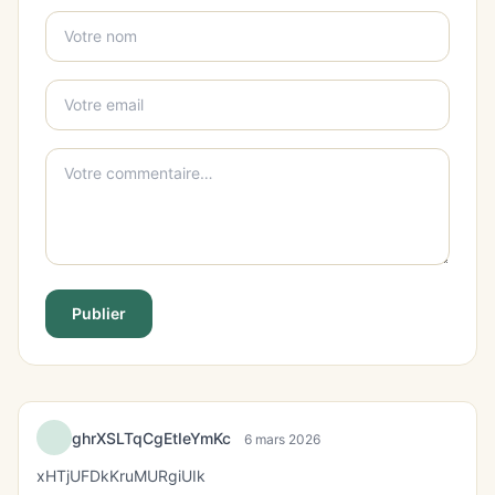
Publier
ghrXSLTqCgEtIeYmKc
6 mars 2026
xHTjUFDkKruMURgiUIk