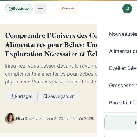
Boutique
Comprendre l'Univers des Compléments
Nouveauté
Alimentaires pour Bébés: Une
Exploration Nécessaire et Éclairante
Alimentation
Imaginez-vous passer devant le rayon des
Éveil et Dé
compléments alimentaires pour bébés dans une
pharmacie. Vous y voyez des boîtes de toutes formes
Grossesse 
et de toutes tailles, avec des étiquettes aux
Partager
Sauvegarder
descriptions c...
Parentalité
Elise Ducrey
·
9 janvier 2023
(maj. 6 août 2026)